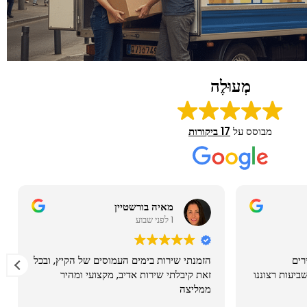
מְעוּלֶה
מבוסס על
17 ביקורות
אורטל הלל
1 לפני חודש
ל הקיץ, ובכל
רוצה להמליץ על הובלות השרון
 ומהיר
בהתראה קצרה עשו לי הובלה הכי טובה
מדויקת הצוות של האלופים שלו.
אחרי שחברת הובלות אחרות דפקו ברז דקה