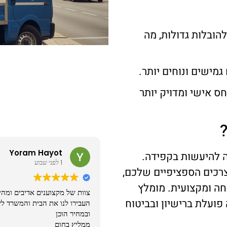
להובלות גדולות, מה
מישים ונוחים יותר.
ס אישי ומדויק יותר
Yoram Hayot
מאיה בורשטיין
ה להיעשות בקפידה.
1 לפני שבוע
1 לפני שבוע
רכים הספציפיים שלכם,
חה ומקצועית. מומלץ
מקצוענים אדיבים ומהירים
הזמנתי שירות בימים העמוסים ש
פועלת ברישיון ובביטוח
נו את הבית והמשרד לשביעות רצוננו
זאת קיבלתי שירות אדיב, מקצועי
וכן
ממליצה
חום