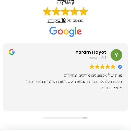
מְעוּלֶה
מבוסס על
18 ביקורות
Yoram Hayot
1 לפני שבוע
וות של מקצוענים אדיבים ומהירים
ה
עבירו לנו את הבית והמשרד לשביעות רצוננו ובמחיר הוכן
א
מליץ בחום
מ